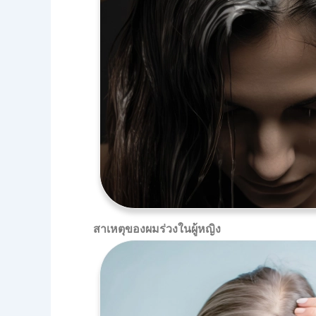
สาเหตุของผมร่วงในผู้หญิง