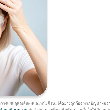
วางแผนดูแลเส้นผมและหนังศีรษะได้อย่างถูกต้อง หากปัญหาผมร่วง
รรักษาที่เหมาะสม
กับตัวคุณมากที่สุด เพื่อคืนความมั่นใจให้กับเส้