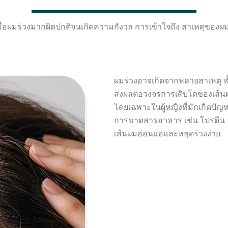
่อผมร่วงมากผิดปกติจนเกิดความกังวล การเข้าใจถึง สาเหตุของผมร่
ผมร่วงอาจเกิดจากหลายสาเหตุ ทั
ส่งผลต่อวงจรการเติบโตของเส้
โดยเฉพาะในผู้หญิงที่มักเกิดปัญ
การขาดสารอาหาร เช่น โปรตีน ธ
เส้นผมอ่อนแอและหลุดร่วงง่าย